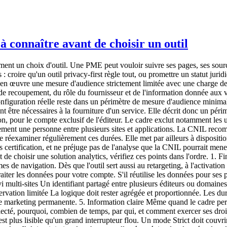
connaître avant de choisir un outil
nt un choix d'outil. Une PME peut vouloir suivre ses pages, ses source
: croire qu'un outil privacy-first règle tout, ou promettre un statut juri
tre en œuvre une mesure d'audience strictement limitée avec une charge de
e de recoupement, du rôle du fournisseur et de l'information donnée aux v
configuration réelle reste dans un périmètre de mesure d'audience mini
t être nécessaires à la fourniture d'un service. Elle décrit donc un péri
ation, pour le compte exclusif de l'éditeur. Le cadre exclut notamment les
ent une personne entre plusieurs sites et applications. La CNIL recomma
de réexaminer régulièrement ces durées. Elle met par ailleurs à dispositi
as certification, et ne préjuge pas de l'analyse que la CNIL pourrait men
e choisir une solution analytics, vérifiez ces points dans l'ordre. 1. Fin
s de navigation. Dès que l'outil sert aussi au retargeting, à l'activatio
traiter les données pour votre compte. S'il réutilise les données pour ses
vi multi-sites Un identifiant partagé entre plusieurs éditeurs ou domaine
vation limitée La logique doit rester agrégée et proportionnée. Les dur
marketing permanente. 5. Information claire Même quand le cadre permet 
ollecté, pourquoi, combien de temps, par qui, et comment exercer ses droit
st plus lisible qu'un grand interrupteur flou. Un mode Strict doit couvrir