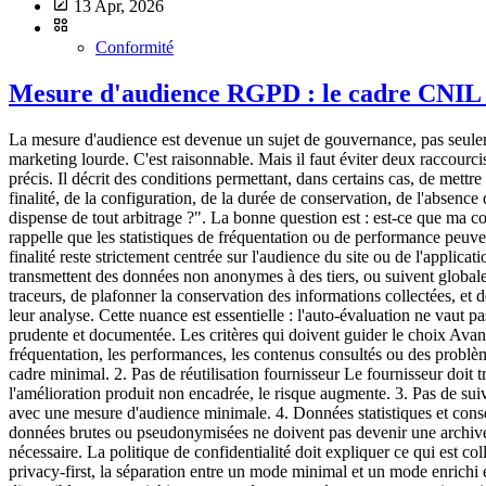
13 Apr, 2026
Conformité
Mesure d'audience RGPD : le cadre CNIL à 
La mesure d'audience est devenue un sujet de gouvernance, pas seuleme
marketing lourde. C'est raisonnable. Mais il faut éviter deux raccourcis 
précis. Il décrit des conditions permettant, dans certains cas, de met
finalité, de la configuration, de la durée de conservation, de l'absenc
dispense de tout arbitrage ?". La bonne question est : est-ce que ma 
rappelle que les statistiques de fréquentation ou de performance peuven
finalité reste strictement centrée sur l'audience du site ou de l'applic
transmettent des données non anonymes à des tiers, ou suivent globalem
traceurs, de plafonner la conservation des informations collectées, et 
leur analyse. Cette nuance est essentielle : l'auto-évaluation ne vaut p
prudente et documentée. Les critères qui doivent guider le choix Avant d
fréquentation, les performances, les contenus consultés ou des problème
cadre minimal. 2. Pas de réutilisation fournisseur Le fournisseur doit 
l'amélioration produit non encadrée, le risque augmente. 3. Pas de sui
avec une mesure d'audience minimale. 4. Données statistiques et conser
données brutes ou pseudonymisées ne doivent pas devenir une archive 
nécessaire. La politique de confidentialité doit expliquer ce qui est c
privacy-first, la séparation entre un mode minimal et un mode enrichi e