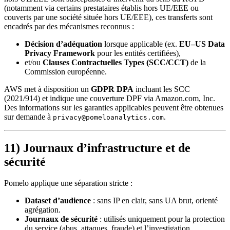
(notamment via certains prestataires établis hors UE/EEE ou
couverts par une société située hors UE/EEE), ces transferts sont
encadrés par des mécanismes reconnus :
Décision d’adéquation
lorsque applicable (ex.
EU–US Data
Privacy Framework
pour les entités certifiées),
et/ou
Clauses Contractuelles Types (SCC/CCT)
de la
Commission européenne.
AWS met à disposition un
GDPR DPA
incluant les SCC
(2021/914) et indique une couverture DPF via Amazon.com, Inc.
Des informations sur les garanties applicables peuvent être obtenues
sur demande à
.
privacy@pomeloanalytics.com
11) Journaux d’infrastructure et de
sécurité
Pomelo applique une séparation stricte :
Dataset d’audience
: sans IP en clair, sans UA brut, orienté
agrégation.
Journaux de sécurité
: utilisés uniquement pour la protection
du service (abus, attaques, fraude) et l’investigation