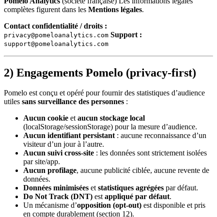
Pomelo Analytics
(société française) Les informations légales
complètes figurent dans les
Mentions légales
.
Contact confidentialité / droits :
Support :
privacy@pomeloanalytics.com
support@pomeloanalytics.com
2) Engagements Pomelo (privacy-first)
Pomelo est conçu et opéré pour fournir des statistiques d’audience
utiles
sans surveillance des personnes
:
Aucun cookie
et
aucun stockage local
(localStorage/sessionStorage) pour la mesure d’audience.
Aucun identifiant persistant
: aucune reconnaissance d’un
visiteur d’un jour à l’autre.
Aucun suivi cross-site
: les données sont strictement isolées
par site/app.
Aucun profilage
, aucune publicité ciblée, aucune revente de
données.
Données minimisées
et
statistiques agrégées
par défaut.
Do Not Track (DNT)
est
appliqué par défaut
.
Un mécanisme d’
opposition (opt-out)
est disponible et pris
en compte durablement (section 12).