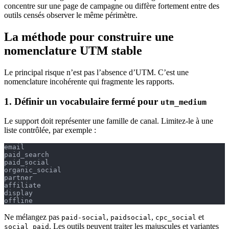
concentre sur une page de campagne ou diffère fortement entre des
outils censés observer le même périmètre.
La méthode pour construire une
nomenclature UTM stable
Le principal risque n’est pas l’absence d’UTM. C’est une
nomenclature incohérente qui fragmente les rapports.
1. Définir un vocabulaire fermé pour
utm_medium
Le support doit représenter une famille de canal. Limitez-le à une
liste contrôlée, par exemple :
email
paid_search
paid_social
organic_social
partner
affiliate
display
offline
Ne mélangez pas
,
,
et
paid-social
paidsocial
cpc_social
. Les outils peuvent traiter les majuscules et variantes
social_paid