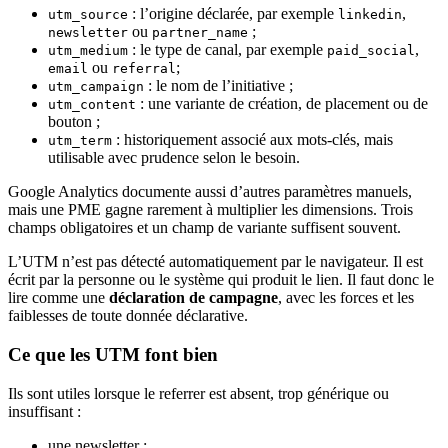
: l’origine déclarée, par exemple
,
utm_source
linkedin
ou
;
newsletter
partner_name
: le type de canal, par exemple
,
utm_medium
paid_social
ou
;
email
referral
: le nom de l’initiative ;
utm_campaign
: une variante de création, de placement ou de
utm_content
bouton ;
: historiquement associé aux mots-clés, mais
utm_term
utilisable avec prudence selon le besoin.
Google Analytics documente aussi d’autres paramètres manuels,
mais une PME gagne rarement à multiplier les dimensions. Trois
champs obligatoires et un champ de variante suffisent souvent.
L’UTM n’est pas détecté automatiquement par le navigateur. Il est
écrit par la personne ou le système qui produit le lien. Il faut donc le
lire comme une
déclaration de campagne
, avec les forces et les
faiblesses de toute donnée déclarative.
Ce que les UTM font bien
Ils sont utiles lorsque le referrer est absent, trop générique ou
insuffisant :
une newsletter ;