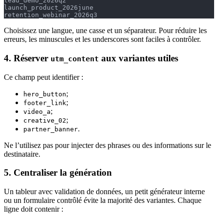
lead_demo_2026q2
launch_product_2026june
retention_webinar_2026q3
Choisissez une langue, une casse et un séparateur. Pour réduire les
erreurs, les minuscules et les underscores sont faciles à contrôler.
4. Réserver
aux variantes utiles
utm_content
Ce champ peut identifier :
;
hero_button
;
footer_link
;
video_a
;
creative_02
.
partner_banner
Ne l’utilisez pas pour injecter des phrases ou des informations sur le
destinataire.
5. Centraliser la génération
Un tableur avec validation de données, un petit générateur interne
ou un formulaire contrôlé évite la majorité des variantes. Chaque
ligne doit contenir :