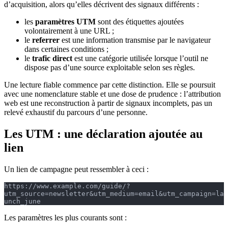
d’acquisition, alors qu’elles décrivent des signaux différents :
les
paramètres UTM
sont des étiquettes ajoutées
volontairement à une URL ;
le
referrer
est une information transmise par le navigateur
dans certaines conditions ;
le
trafic direct
est une catégorie utilisée lorsque l’outil ne
dispose pas d’une source exploitable selon ses règles.
Une lecture fiable commence par cette distinction. Elle se poursuit
avec une nomenclature stable et une dose de prudence : l’attribution
web est une reconstruction à partir de signaux incomplets, pas un
relevé exhaustif du parcours d’une personne.
Les UTM : une déclaration ajoutée au
lien
Un lien de campagne peut ressembler à ceci :
https://www.example.com/guide/?
utm_source=newsletter&utm_medium=email&utm_campaign=la
unch_june
Les paramètres les plus courants sont :