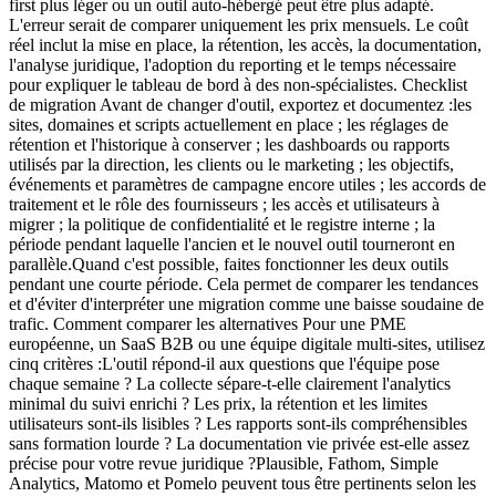
first plus léger ou un outil auto-hébergé peut être plus adapté.
L'erreur serait de comparer uniquement les prix mensuels. Le coût
réel inclut la mise en place, la rétention, les accès, la documentation,
l'analyse juridique, l'adoption du reporting et le temps nécessaire
pour expliquer le tableau de bord à des non-spécialistes. Checklist
de migration Avant de changer d'outil, exportez et documentez :les
sites, domaines et scripts actuellement en place ; les réglages de
rétention et l'historique à conserver ; les dashboards ou rapports
utilisés par la direction, les clients ou le marketing ; les objectifs,
événements et paramètres de campagne encore utiles ; les accords de
traitement et le rôle des fournisseurs ; les accès et utilisateurs à
migrer ; la politique de confidentialité et le registre interne ; la
période pendant laquelle l'ancien et le nouvel outil tourneront en
parallèle.Quand c'est possible, faites fonctionner les deux outils
pendant une courte période. Cela permet de comparer les tendances
et d'éviter d'interpréter une migration comme une baisse soudaine de
trafic. Comment comparer les alternatives Pour une PME
européenne, un SaaS B2B ou une équipe digitale multi-sites, utilisez
cinq critères :L'outil répond-il aux questions que l'équipe pose
chaque semaine ? La collecte sépare-t-elle clairement l'analytics
minimal du suivi enrichi ? Les prix, la rétention et les limites
utilisateurs sont-ils lisibles ? Les rapports sont-ils compréhensibles
sans formation lourde ? La documentation vie privée est-elle assez
précise pour votre revue juridique ?Plausible, Fathom, Simple
Analytics, Matomo et Pomelo peuvent tous être pertinents selon les