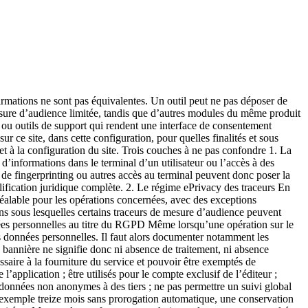
s conservés ? des événements libres peuvent-ils contenir du texte ? quelles données sont agrégées ? à quel moment une donnée devient-elle non individualisable ?Un mode « anonyme » dont personne ne peut expliquer le fonctionnement n’est pas une preuve. 5. Vérifier l’usage par le fournisseur Demandez :le fournisseur agit-il uniquement comme sous-traitant pour cette collecte ? réutilise-t-il certaines données pour ses propres finalités ? combine-t-il les données entre clients ? fournit-il un benchmark à partir de données individualisées ? entraîne-t-il un modèle ou enrichit-il un autre produit ? quels sous-traitants reçoivent les données ? quels transferts internationaux s’appliquent ?Une fonctionnalité de benchmark peut parfois être conçue sur des données agrégées et séparées. Elle doit néanmoins être comprise, pas supposée. 6. Vérifier la configuration exacte La documentation peut indiquer « configurable pour respecter les critères ». Cela ne signifie pas que la configuration par défaut de votre compte les respecte. Conservez une preuve des réglages :capture ou export de configuration ; version du script ; paramètres de collecte ; modules désactivés ; domaines autorisés ; rétention ; options de partage ; date de vérification ; responsable.La CNIL invite les éditeurs à demander aux fournisseurs les documents permettant de justifier le cadre et ses modalités opérationnelles. 7. Examiner la rétention Distinguez :durée de vie d’un traceur ou identifiant ; rétention des événements bruts ; rétention des statistiques ; logs techniques ; sauvegardes ; exports.La suppression automatique doit être vérifiée. Une durée affichée dans le tableau de bord ne couvre pas nécessairement les exports créés par l’équipe. 8. Vérifier l’information des visiteurs Même lorsqu’un consentement n’est pas requis pour une mesure strictement encadrée, la CNIL recommande d’informer les utilisateurs de sa mise en œuvre, par exemple dans la politique de confidentialité. L’information doit expliquer, selon le contexte :la finalité ; les données ou catégories pertinentes ; le fonctionnement général ; la durée ; le fournisseur ; les destinataires ; les droits et moyens de contact ; les transferts pertinents.« Nous utilisons une analytics respectueuse de la vie privée » est trop vague. 9. Tester le refus et le retrait Lorsqu’une partie de la stack repose sur le consentement :aucun traceur concerné ne doit partir avant le choix ; le refus doit être aussi simple que l’acceptation selon les règles applicables ; le retrait doit produire un effet ; le signal doit atteindre tous les tags concernés ; les nouvelles pages et composants doivent respecter le choix.Testez le comportement, pas seulement l’apparence de la CMP. 10. Faire valider le périmètre La décision finale appartient au responsable de traitement, accompagné si nécessaire par son DPO ou son conseil. Conservez l’analyse :pays concernés ; finalités ; inventaire ; critères examinés ; documentation fournisseur ; configuration ; tests ; risques résiduels ; date et responsables ; déclencheurs de révision.Une conclusion peut être différente entre un site corporate français, une application authentifiée et un ensemble de propriétés int