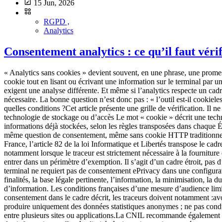
15 Jun, 2026
RGPD ,
Analytics
Consentement analytics : ce qu’il faut véri
« Analytics sans cookies » devient souvent, en une phrase, une promesse d’absence de consentement, puis de site sans bannière. Ces trois affirmations ne sont pas équivalentes. Un outil peut ne pas déposer de cookie tout en lisant ou écrivant une information sur le terminal par un autre mécanisme. Une solution peut proposer une configuration de mesure d’audience limitée, tandis que d’autres modules du même produit exigent une analyse différente. Et même si l’analytics respecte un cadre strict, un site peut charger des vidéos, formulaires, pixels publicitaires ou outils de support qui rendent une interface de consentement nécessaire. La bonne question n’est donc pas : « l’outil est-il cookieless ? » Elle est :Quels traitements et traceurs sont effectivement déployés sur ce site, dans cette configuration, pour quelles finalités et sous quelles conditions ?Cet article présente une grille de vérification. Il ne constitue pas un avis juridique et doit être adapté aux pays, aux usages et à la configuration du site. Trois couches à ne pas confondre 1. La technologie de stockage ou d’accès Le mot « cookie » décrit une technique parmi d’autres. Le cadre ePrivacy vise plus largement le stockage d’informations dans le terminal d’un utilisateur ou l’accès à des informations déjà stockées, selon les règles transposées dans chaque État. Des identifiants en local storage, certains pixels, SDK, mécanismes de fingerprinting ou autres accès au terminal peuvent donc poser la même question de consentement, même sans cookie HTTP traditionnel. Cookieless décrit une caractéristique technique. Ce n’est pas une qualification juridique complète. 2. Le régime ePrivacy des traceurs En France, l’article 82 de la loi Informatique et Libertés transpose le cadre relatif aux traceurs. Le principe est l’information et le consentement préalable pour les opérations concernées, avec des exceptions notamment lorsque le traceur est strictement nécessaire à la fourniture d’un service expressément demandé. La CNIL décrit aussi des conditions sous lesquelles certains traceurs de mesure d’audience peuvent entrer dans un périmètre d’exemption. Il s’agit d’un cadre étroit, pas d’une exemption générale pour toute analytics. 3. Le traitement de données personnelles au titre du RGPD Même lorsqu’une opération sur le terminal ne requiert pas de consentement ePrivacy dans une configuration donnée, le traitement peut rester soumis au RGPD s’il porte sur des données personnelles. Il faut alors documenter notamment les finalités, la base légale pertinente, l’information, la minimisation, la durée, les destinataires, les transferts, la sécurité et les droits. L’absence de bannière ne signifie donc ni absence de traitement, ni absence d’information. Les conditions françaises d’une mesure d’audience limitée La CNIL indique que, pour être limités à ce qui est strictement nécessaire à la fourniture du service et pouvoir être exemptés de consentement dans le cadre décrit, les traceurs doivent notamment :avoir une finalité strictement limitée à la mesure de l’audience du site ou de l’application ; être utilisés pour le compte exclusif de l’éditeur ; produire uniquement des données statistiques anonymes ; ne pas conduire à un recoupement avec d’autres traitements ; ne pas transmettre de données non anonymes à des tiers ; ne pas permettre un suivi global entre plusieurs 