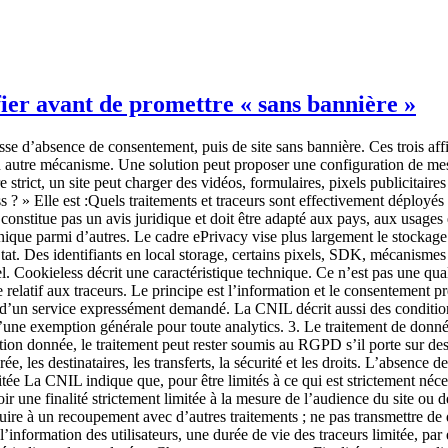
fier avant de promettre « sans bannière »
sites ou applications.La CNIL recommande également l’information des utilisateurs, une durée de vie des traceurs limitée, par exemple treize mois sans prorogation automatique, une conservation des informations collectées limitée à vingt-cinq mois et un réexamen périodique de ces durées. Chaque terme compte. « Finalité strictement limitée » Mesurer les performances techniques, les contenus consultés ou les problèmes de navigation peut entrer dans la logique décrite. Constituer des audiences publicitaires, enrichir un profil CRM, personnaliser des annonces ou suivre une personne entre services relève d’autres finalités. Une même interface produit peut proposer les deux. C’est la fonctionnalité activée qui doit être auditée. « Pour le compte exclusif de l’éditeur » Le fournisseur ne doit pas transformer la collecte en ressource pour son propre ciblage, son profilage ou une mesure transversale non compatible avec le cadre considéré. Lisez le contrat, la documentation du produit et la liste des sous-traitants. Une affirmation commerciale ne suffit pas. « Statistiques anonymes » Le mot anonyme est exigeant. Supprimer un nom, tronquer une IP ou hacher un identifiant ne garantit pas automatiquement l’anonymat. Si un signal permet encore de distinguer ou relier une personne, l’analyse doit rester prudente. Demandez au fournisseur de décrire les transformations et les risques de réidentification. « Pas de suivi global entre sites » Un identifiant commun utilisé pour dédupliquer une personne entre plusieurs propriétés change le périmètre. Cette règle est particulièrement importante pour les groupes et agences qui souhaitent consolider leur audience. Le tableau de bord multi-sites peut agréger des indicateurs sans imposer un identifiant transversal. La checklist avant toute promesse « sans bannière » 1. Inventorier tous les composants du site Ne commencez pas par l’outil analytics. Commencez par le site complet :analytics ; gestionnaire de tags ; vidéos intégrées ; cartes ; chat et support ; formulaires ; anti-fraude ; A/B testing ; session replay ; publicité ; réseaux sociaux ; CDN et sécurité ; scripts des partenaires ; SDK mobiles éventuels.Réalisez un audit des traceurs avant et après chaque choix de consentement. Testez plusieurs pages et parcours. Une analytics stricte ne neutralise pas un pixel publicitaire chargé ailleurs. 2. Décrire les finalités réelles Pour chaque composant, écrivez ce qu’il permet réellement :statistiques agrégées de fréquentation ; analyse de campagne ; personnalisation ; publicité ; sécurité ; enregistrement d’interactions ; assistance ; expérimentation produit.Évitez la catégorie unique « amélioration du service ». Elle est trop large pour gouverner la configuration. 3. Vérifier les opérations sur le terminal Documentez :cookies déposés ou lus ; local storage ; session storage ; identifiants de cache ; SDK ; pixels ; accès à des caractéristiques du terminal ; mécanismes de consentement et de retrait.Le fait qu’aucun cookie n’apparaisse dans un outil de scan ne clôt pas l’analyse. 4. Vérifier les données collectées et les transformations Le data collection summary doit répondre à des questions concrètes :l’adresse IP est-elle reçue, utilisée et stockée ? l’URL complète est-elle transmise ? le user-agent est-il conservé brut ou réduit ? un identifiant visiteur est-il créé ? peut-il être stable entre des jours ou des sites ? les paramètres UTM sont-il