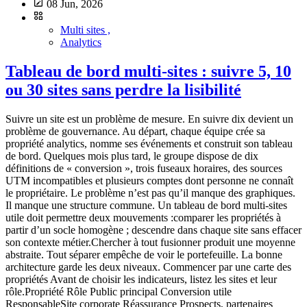
08 Jun, 2026
Multi sites ,
Analytics
Tableau de bord multi-sites : suivre 5, 10
ou 30 sites sans perdre la lisibilité
Suivre un site est un problème de mesure. En suivre dix devient un problème de gouvernance. Au départ, chaque équipe crée sa propriété analytics, nomme ses événements et construit son tableau de bord. Quelques mois plus tard, le groupe dispose de dix définitions de « conversion », trois fuseaux horaires, des sources UTM incompatibles et plusieurs comptes dont personne ne connaît le propriétaire. Le problème n’est pas qu’il manque des graphiques. Il manque une structure commune. Un tableau de bord multi-sites utile doit permettre deux mouvements :comparer les propriétés à partir d’un socle homogène ; descendre dans chaque site sans effacer son contexte métier.Chercher à tout fusionner produit une moyenne abstraite. Tout séparer empêche de voir le portefeuille. La bonne architecture garde les deux niveaux. Commencer par une carte des propriétés Avant de choisir les indicateurs, listez les sites et leur rôle.Propriété Rôle Public principal Conversion utile ResponsableSite corporate Réassurance Prospects, partenaires Contact qualifié CommunicationSite produit A Acquisition PME Demande de démo Growth ASite produit B Acquisition ETI Rendez-vous Growth BCentre d’aide Support Clients Résolution autonome SupportBlog Découverte Audience B2B Inscription ou passage produit ContentDeux sites avec des objectifs différents ne doivent pas être classés uniquement par volume de visites. Le centre d’aide peut être très performant quand il réduit les demandes de support, même si son taux de démonstration est nul. La carte doit également contenir :domaine et sous-domaines ; environnement de production ; outil et identifiant de propriété ; fuseau horaire ; devise éventuelle ; date de création ; propriétaire métier ; propriétaire technique ; personnes ayant accès ; mode de collecte ; durée de conservation ; statut actif, en migration ou archivé.Cette fiche devient l’inventaire de référence. Définir un contrat de mesure commun Le socle multi-sites n’est pas un tableau de bord. C’est un petit contrat de mesure appliqué à chaque propriété. Dimensions communes Choisissez une définition commune pour :page ou chemin ; domaine référent ; source, medium et campagne ; pays ou zone géographique ; type d’appareil ; date et fuseau horaire ; événements principaux ; statut de conversion.Les paramètres d’URL doivent suivre une politique de filtrage commune. Les campagnes doivent utiliser la même nomenclature UTM. Événements communs Une petite bibliothèque suffit : form_submitted demo_requested signup_completed download_completed outbound_clicked search_usedChaque événement doit avoir :une définition ; une condition de déclenchement ; des propriétés autorisées ; un propriétaire ; un test ; une version.Un même nom ne doit pas représenter deux actions différentes. À l’inverse, trois noms différents pour la même demande de contact empêchent toute comparaison. Règles de qualité communes Documentez :filtrage des environnements de test ; exclusion ou traitement des bots ; gestion des domaines internes ; consentement et modes de collecte ; normalisation des chemins ; fuseau horaire ; calendrier de déploiement ; seuils d’alerte.Le résumé de collecte peut contenir le socle global et les exceptions de chaque propriété. Séparer trois niveaux de lecture Un bon système multi-sites ne met pas tous les graphiques sur une seule page. Il crée trois vues. Niveau 1 : la vue portefeuille Cette vue répond aux questions de direction :quels sites gagnent ou perdent du trafic utile ? où les conversions progressent-elles ? quelle propriété présente une anomalie ? quelles équipes ont besoin d’un diagnostic ? quel site ne remonte plus de données ?Elle doit rester courte. Un tableau avec une ligne par propriété est souvent plus utile qu’une mosaïque de vingt courbes. Colonnes possibles :Site Visites Évolution Conversions utiles Taux Canal principal Statut donnéesCorporate 24 500 +6 % 132 0,54 % Organique OKProduit A 18 100 -4 % 284 1,57 % Paid search À examinerProduit B 9 600 +12 % 96 1,00 % Partenaires OKAide 41 000 +2 % n/a n/a Direct OKLes chiffres sont illustratifs. Le statut données est essentiel : un volume en baisse n’a pas le même sens si le script a cessé de fonctionner. Niveau 2 : la vue propriété Chaque site dispose de son tableau de bord métier :acquisition ; pages d’entrée ; contenus ; conversions ; événements ; tendances ; qualité des données.Cette vue conserve les dimensions propres au site. Un SaaS peut suivre l’essai démarré, tandis qu’un centre d’aide suit la recherche sans résultat ou le passage vers le support. Niveau 3 : le diagnostic Le diagnostic sert aux analystes et développeurs :événements par version ; erreurs de collecte ; paramètres inconnus ; écarts entre client et serveur ; ruptures temporelles ; domaines inattendus ; volumes de tests ; délai d’ingestion.Il ne doit pas encombrer le reporting de direction. Mais son absence transforme chaque anomalie en enquête manuelle. Les KPIs que l’on peut comparer Tous les indicateurs ne sont pas additionnables. Volume de visites ou pages vues Ils donnent un ordre de grandeur, mais favorisent naturellement les sites à forte audience. Utilisez-les avec une tendance et un contexte. Conversions définies sur un socle commun Une « conversion utile » peut regrouper plusieurs actions si la règle est explicite, par exemple :demande de démo ; formulaire de contact qualifié ; inscription validée ; achat confirmé.Pour comparer, conservez aussi le détail par type. Une somme seule peut cacher un déplacement vers des actions de moindre valeur. Taux de conversion Le taux permet de comparer des propriétés de tailles différentes, à condition d’utiliser le même dénominateur. Documentez s’il s’agit de visites, visiteurs, sessions ou pages d’entrée. Part des canaux La répartition organique, payante, email, partenaire, referral et direct aide à comprendre la dépendance de chaque site. Elle suppose une taxonomie de campagnes commune. Santé de collecte Ajoutez des KPIs techniques :dernière donnée reçue ; variation du volume d’événements ; part d’événements rejetés ; nombre de paramètres inconnus ; pages sans titre ou chemin ; évolution brutale du direct.La fiabilité de la donnée est un KPI de gouvernance. Ce qu’il ne faut pas additionner naïvement Les visiteurs uniques Une même personne peut visiter plusieurs domaines. Additionner les visiteurs uniques de chaque propriété la compte plusieurs fois. Créer un identifiant global pour dédupliquer les personnes change fortement le profil de collecte. En France, la CNIL précise notamment que l’usage d’un même identifiant à travers plusieurs sites pour un suivi global exclut la mesure du cadre d’exemption décrit pour certains traceurs d’audience. Une équipe ne doit donc pas introduire un suivi transversal uniquement pour obtenir un total plus propre. Pour un reporting frugal, acceptez :une somme de visites par propriété ; une portée non dédupliquée clairement nommée ; ou une analyse agrégée sans identifiant individuel, lorsque la méthode est adaptée.Les conversions hétérogènes Un téléchargement de brochure ne vaut pas automatiquement une vente. Présentez un socle de conversions, puis la composition. Les moyennes simples La moyenne des taux de conversion de dix sites donne le même poids à un site de 100 visites et à un site de 100 000 visites. Utilisez un taux global pondéré ou affichez la distribution. Les périodes non alignées Des fuseaux horaires ou calendriers de campagne différents peuvent déplacer les événements d’un jour ou d’une semaine. Normalisez le temps avant de comparer. Comparer sans punir les petits sites Une vue multi-sites devient vite un classement. C’est rarement une bonne idée. Utilisez plutôt quatre axes :niveau actuel : volume ou taux ; évolution : comparaison à la période précédente ; objectif local : progression vers une cible propre au site ; qualité de mesure : confiance dans la donnée.Un site de niche peut avoir peu de trafic mais une progression saine et des conversions de grande valeur. Une propriété très visitée peut cacher une dépendance excessive au paid ou un tracking cassé. Les sparklines et intervalles de comparaison sont plus utiles qu’un podium. Structurer les accès Le multi-sites augmente le risque d’accès excessifs. Définissez des rôles :propriétaire portefeuille : voit toutes les propriétés et gère les standards ; propriétaire de site : administre sa propriété ; analyste : consulte et exporte selon le besoin ; contributeur : voit les rapports sans modifier la collecte ; agence ou partenaire : accès limité aux propriétés du contrat ; support technique : accès temporaire et journalisé lorsque nécessaire.Évitez les comptes partagés. Revue trimestrielle des accès, retrait automatique au départ d’un prestataire et principe du moindre privilège. Une agence qui gère dix clients ne devrait pas utiliser un seul compte administrateur permanent sur tous les environnements. Organiser le cycle de gouvernance Chaque semaine : surveiller la santé Automatisez des alertes simples :aucune donnée reçue depuis un délai défini ; chute ou hausse anormale ; apparition d’un domaine inconnu ; augmentation des événements rejetés ; changement de part du direct.Chaque mois : lire les décisions Réunissez les propriétaires de sites autour de trois questions :qu’est-ce qui a changé ? quelle action en découle ? quelle hypothèse sera testée ensuite ?Le reporting ne doit pas devenir une tournée de chiffres. Chaque trimestre : revoir le contrat Vérifiez :événements communs ; nomenclature UTM ; propriétés inactives ; accès ; rétention ; nouveaux fournisseurs ; écarts de configuration ; objectifs métier.À chaque lancement : utiliser une checklist Avant d’ajouter un site :attribuer les propriétaires ; choisir le fuseau horaire ; appliquer le socle de collecte ; configurer les filtres ; tester les événements ; vérifier le consentement ; ajouter la propriété au portefeuille ; documenter les exceptions ; définir les alertes ; programmer la première revue.Choisir l’architecture d’outil Plusi