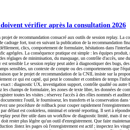
 doivent vérifier après la consultation 2026
projet de recommandation consacré aux outils de session replay. La consu
 de cadrage fort, tout en suivant la publication de la recommandation fina
 défilement, clics, comportement de formulaire, hésitations dans l'interf
 trafic agrégées. La conséquence pratique est simple : les équipes produi
des réglages de minimisation, du masquage, un contrôle d'accès, une dur
ay est sensible Le session replay peut aider à diagnostiquer des bugs, d
amps sensibles, un contexte de compte ou des comportements que l'équip
aison que le projet de recommandation de la CNIL insiste sur la proporti
réellement ce qui est capté, qui peut le consulter et combien de temps l'i
if exact : diagnostic UX, investigation support, contrôle qualité ou autr
quez les champs de formulaire, les zones de texte libre, les données de 
registrer toutes les visites ; réservez l'accès à des rôles nommés et audit
ocumentez l'outil, le fournisseur, les transferts et la conservation dans 
ervez une procédure de rollback pour couper rapidement l'enregistrement
r défaut est cookieless, minimal et orienté reporting. Il sert à répond
 replay peut être utile dans un workflow de diagnostic limité, mais il ne
doit rester plus légère qu'un outil d'enregistrement. Que faire maintenant
uction :listez les pages où l'enregistrement est actif ; inspectez les vin