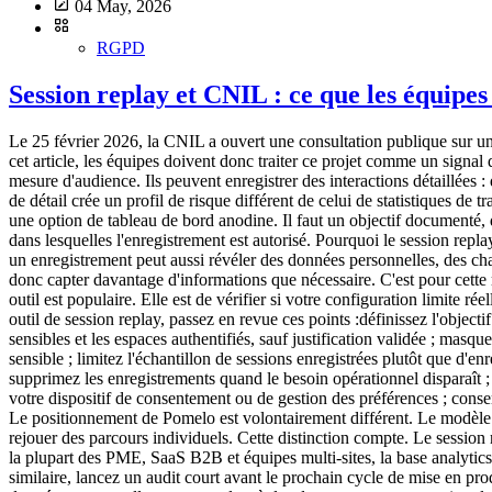
04 May, 2026
RGPD
Session replay et CNIL : ce que les équipes
Le 25 février 2026, la CNIL a ouvert une consultation publique sur un 
cet article, les équipes doivent donc traiter ce projet comme un signal
mesure d'audience. Ils peuvent enregistrer des interactions détaillées :
de détail crée un profil de risque différent de celui de statistiques de
une option de tableau de bord anodine. Il faut un objectif documenté, 
dans lesquelles l'enregistrement est autorisé. Pourquoi le session repl
un enregistrement peut aussi révéler des données personnelles, des ch
donc capter davantage d'informations que nécessaire. C'est pour cette r
outil est populaire. Elle est de vérifier si votre configuration limite 
outil de session replay, passez en revue ces points :définissez l'object
sensibles et les espaces authentifiés, sauf justification validée ; mas
sensible ; limitez l'échantillon de sessions enregistrées plutôt que d'en
supprimez les enregistrements quand le besoin opérationnel disparaît ; d
votre dispositif de consentement ou de gestion des préférences ; cons
Le positionnement de Pomelo est volontairement différent. Le modèle pa
rejouer des parcours individuels. Cette distinction compte. Le session
la plupart des PME, SaaS B2B et équipes multi-sites, la base analytics 
similaire, lancez un audit court avant le prochain cycle de mise en prod