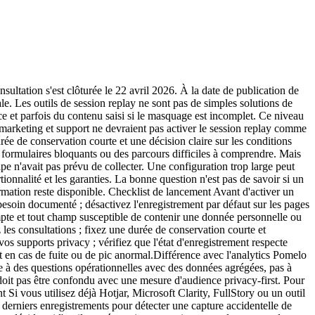
ltation s'est clôturée le 22 avril 2026. À la date de publication de
le. Les outils de session replay ne sont pas de simples solutions de
ace et parfois du contenu saisi si le masquage est incomplet. Ce niveau
t, marketing et support ne devraient pas activer le session replay comme
ée de conservation courte et une décision claire sur les conditions
es formulaires bloquants ou des parcours difficiles à comprendre. Mais
e n'avait pas prévu de collecter. Une configuration trop large peut
onnalité et les garanties. La bonne question n'est pas de savoir si un
nformation reste disponible. Checklist de lancement Avant d'activer un
e besoin documenté ; désactivez l'enregistrement par défaut sur les pages
compte et tout champ susceptible de contenir une donnée personnelle ou
ez les consultations ; fixez une durée de conservation courte et
vos supports privacy ; vérifiez que l'état d'enregistrement respecte
 en cas de fuite ou de pic anormal.Différence avec l'analytics Pomelo
re à des questions opérationnelles avec des données agrégées, pas à
 doit pas être confondu avec une mesure d'audience privacy-first. Pour
 Si vous utilisez déjà Hotjar, Microsoft Clarity, FullStory ou un outil
gt derniers enregistrements pour détecter une capture accidentelle de